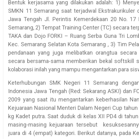
Bentuk kerjasama yang dilakukan adalah: 1) Menye
SMKN 11 Semarang saat terjadwal Ekstrakurikuler 
Jawa Tengah Jl. Perintis Kemerdekaan 20 No. 17
Semarang, 2) Tempat Training Center (TC) secara te
TAKA dan Dojo FORKI – Ruang Serba Guna Tri Lomb
Kec. Semarang Selatan Kota Semarang , 3) Tim Pelatih
pendanaan yang juga melibatkan orangtua secara 
secara bersama-sama memberikan bekal softskill se
kolaborasi inilah yang mampu mengantarkan para sisw
Keterhubungan SMK Negeri 11 Semarang dengan 
Indonesia Jawa Tengah (Red: Sekarang ASKI) dan FO
2009 yang saat itu mengantarkan keberhasilan Na
Kejuaraan Nasional Menteri Dalam Negeri Cup tahun 
kg Kadet putra. Saat duduk di kelas XII PD4 di tahu
masing-masing kejuaraan tersebut kesuksesanny
juara di 4 (empat) kategori. Berikut datanya, pada K