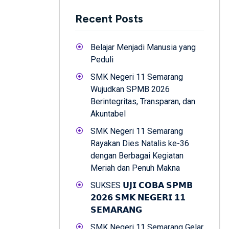
Recent Posts
Belajar Menjadi Manusia yang
Peduli
SMK Negeri 11 Semarang
Wujudkan SPMB 2026
Berintegritas, Transparan, dan
Akuntabel
SMK Negeri 11 Semarang
Rayakan Dies Natalis ke-36
dengan Berbagai Kegiatan
Meriah dan Penuh Makna
SUKSES 𝗨𝗝𝗜 𝗖𝗢𝗕𝗔 𝗦𝗣𝗠𝗕
𝟮𝟬𝟮𝟲 𝗦𝗠𝗞 𝗡𝗘𝗚𝗘𝗥𝗜 𝟭𝟭
𝗦𝗘𝗠𝗔𝗥𝗔𝗡𝗚
SMK Negeri 11 Semarang Gelar