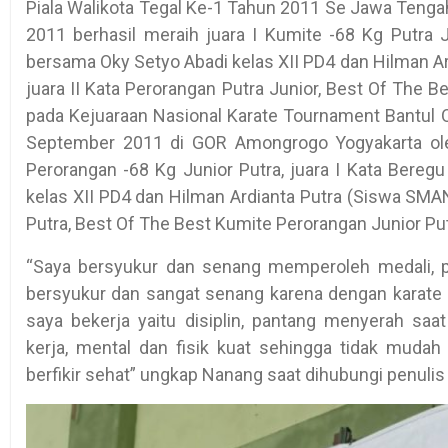
Piala Walikota Tegal Ke-1 Tahun 2011 Se Jawa Tengah 
2011 berhasil meraih juara I Kumite -68 Kg Putra J
bersama Oky Setyo Abadi kelas XII PD4 dan Hilman A
juara II Kata Perorangan Putra Junior, Best Of The B
pada Kejuaraan Nasional Karate Tournament Bantul O
September 2011 di GOR Amongrogo Yogyakarta ole
Perorangan -68 Kg Junior Putra, juara I Kata Bereg
kelas XII PD4 dan Hilman Ardianta Putra (Siswa SMAN
Putra, Best Of The Best Kumite Perorangan Junior Put
“Saya bersyukur dan senang memperoleh medali, pia
bersyukur dan sangat senang karena dengan karate
saya bekerja yaitu disiplin, pantang menyerah saa
kerja, mental dan fisik kuat sehingga tidak mud
berfikir sehat” ungkap Nanang saat dihubungi penulis