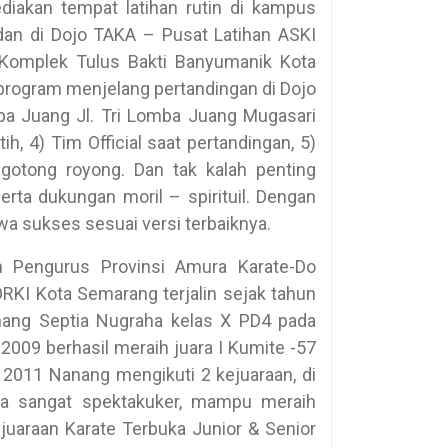
diakan tempat latihan rutin di kampus
dan di Dojo TAKA – Pusat Latihan ASKI
 Komplek Tulus Bakti Banyumanik Kota
rprogram menjelang pertandingan di Dojo
a Juang Jl. Tri Lomba Juang Mugasari
, 4) Tim Official saat pertandingan, 5)
gotong royong. Dan tak kalah penting
rta dukungan moril – spirituil. Dengan
a sukses sesuai versi terbaiknya.
Pengurus Provinsi Amura Karate-Do
RKI Kota Semarang terjalin sejak tahun
nang Septia Nugraha kelas X PD4 pada
2009 berhasil meraih juara I Kumite -57
n 2011 Nanang mengikuti 2 kejuaraan, di
a sangat spektakuker, mampu meraih
ejuaraan Karate Terbuka Junior & Senior