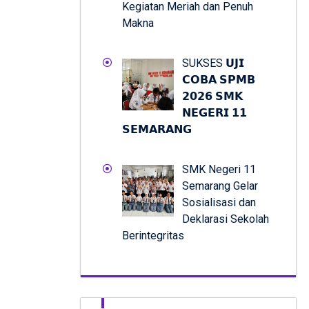
Kegiatan Meriah dan Penuh
Makna
SUKSES 𝗨𝗝𝗜
𝗖𝗢𝗕𝗔 𝗦𝗣𝗠𝗕
𝟮𝟬𝟮𝟲 𝗦𝗠𝗞
𝗡𝗘𝗚𝗘𝗥𝗜 𝟭𝟭
𝗦𝗘𝗠𝗔𝗥𝗔𝗡𝗚
SMK Negeri 11
Semarang Gelar
Sosialisasi dan
Deklarasi Sekolah
Berintegritas