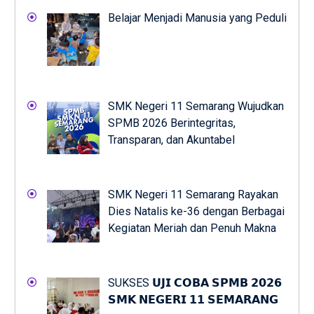
Belajar Menjadi Manusia yang Peduli
SMK Negeri 11 Semarang Wujudkan
SPMB 2026 Berintegritas,
Transparan, dan Akuntabel
SMK Negeri 11 Semarang Rayakan
Dies Natalis ke-36 dengan Berbagai
Kegiatan Meriah dan Penuh Makna
SUKSES 𝗨𝗝𝗜 𝗖𝗢𝗕𝗔 𝗦𝗣𝗠𝗕 𝟮𝟬𝟮𝟲
𝗦𝗠𝗞 𝗡𝗘𝗚𝗘𝗥𝗜 𝟭𝟭 𝗦𝗘𝗠𝗔𝗥𝗔𝗡𝗚