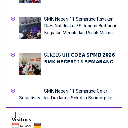
SMK Negeri 11 Semarang Rayakan
Dies Natalis ke-36 dengan Berbagai
Kegiatan Meriah dan Penuh Makna
SUKSES 𝗨𝗝𝗜 𝗖𝗢𝗕𝗔 𝗦𝗣𝗠𝗕 𝟮𝟬𝟮𝟲
𝗦𝗠𝗞 𝗡𝗘𝗚𝗘𝗥𝗜 𝟭𝟭 𝗦𝗘𝗠𝗔𝗥𝗔𝗡𝗚
SMK Negeri 11 Semarang Gelar
Sosialisasi dan Deklarasi Sekolah Berintegritas