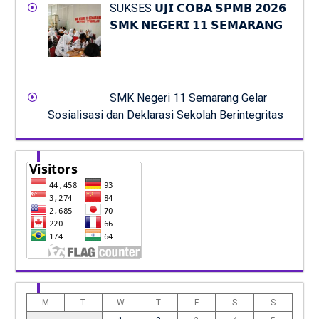
SUKSES 𝗨𝗝𝗜 𝗖𝗢𝗕𝗔 𝗦𝗣𝗠𝗕 𝟮𝟬𝟮𝟲
𝗦𝗠𝗞 𝗡𝗘𝗚𝗘𝗥𝗜 𝟭𝟭 𝗦𝗘𝗠𝗔𝗥𝗔𝗡𝗚
SMK Negeri 11 Semarang Gelar
Sosialisasi dan Deklarasi Sekolah Berintegritas
M
T
W
T
F
S
S