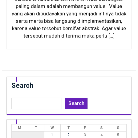
paling dalam adalah membangun value. Value
yang akan dibudayakan yang menjadi intinya tidak
serta merta bisa langsung diimplementasikan,
karena value tersebut bersifat abstrak. Agar value
tersebut mudah diterima maka perlu […]
Search
Search
M
T
W
T
F
S
S
1
2
3
4
5