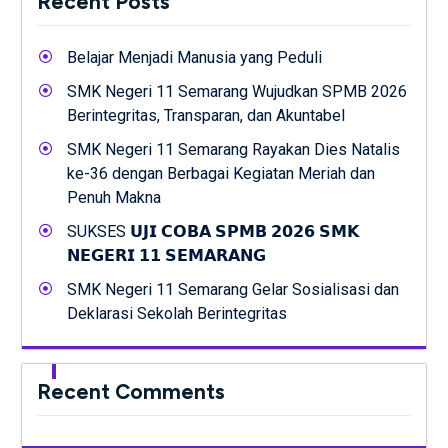
Recent Posts
Belajar Menjadi Manusia yang Peduli
SMK Negeri 11 Semarang Wujudkan SPMB 2026
Berintegritas, Transparan, dan Akuntabel
SMK Negeri 11 Semarang Rayakan Dies Natalis
ke-36 dengan Berbagai Kegiatan Meriah dan
Penuh Makna
SUKSES 𝗨𝗝𝗜 𝗖𝗢𝗕𝗔 𝗦𝗣𝗠𝗕 𝟮𝟬𝟮𝟲 𝗦𝗠𝗞
𝗡𝗘𝗚𝗘𝗥𝗜 𝟭𝟭 𝗦𝗘𝗠𝗔𝗥𝗔𝗡𝗚
SMK Negeri 11 Semarang Gelar Sosialisasi dan
Deklarasi Sekolah Berintegritas
Recent Comments