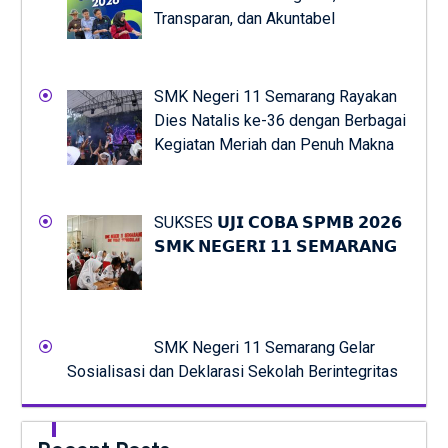
Transparan, dan Akuntabel
SMK Negeri 11 Semarang Rayakan
Dies Natalis ke-36 dengan Berbagai
Kegiatan Meriah dan Penuh Makna
SUKSES 𝗨𝗝𝗜 𝗖𝗢𝗕𝗔 𝗦𝗣𝗠𝗕 𝟮𝟬𝟮𝟲
𝗦𝗠𝗞 𝗡𝗘𝗚𝗘𝗥𝗜 𝟭𝟭 𝗦𝗘𝗠𝗔𝗥𝗔𝗡𝗚
SMK Negeri 11 Semarang Gelar
Sosialisasi dan Deklarasi Sekolah Berintegritas