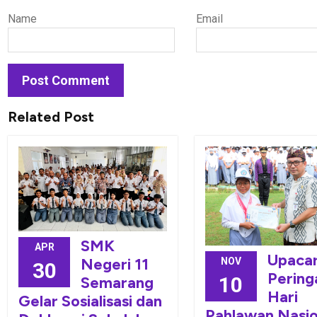
Name
Email
Related Post
SMK
APR
Upaca
Negeri 11
NOV
30
Pering
10
Semarang
Hari
Gelar Sosialisasi dan
Pahlawan Nasio