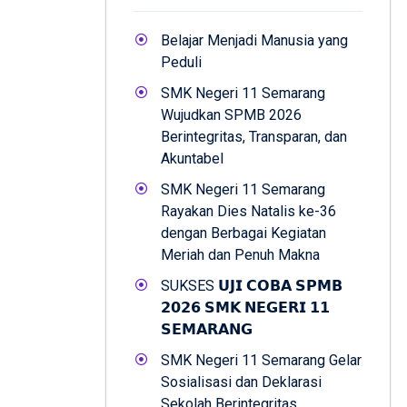
Belajar Menjadi Manusia yang
Peduli
SMK Negeri 11 Semarang
Wujudkan SPMB 2026
Berintegritas, Transparan, dan
Akuntabel
SMK Negeri 11 Semarang
Rayakan Dies Natalis ke-36
dengan Berbagai Kegiatan
Meriah dan Penuh Makna
SUKSES 𝗨𝗝𝗜 𝗖𝗢𝗕𝗔 𝗦𝗣𝗠𝗕
𝟮𝟬𝟮𝟲 𝗦𝗠𝗞 𝗡𝗘𝗚𝗘𝗥𝗜 𝟭𝟭
𝗦𝗘𝗠𝗔𝗥𝗔𝗡𝗚
SMK Negeri 11 Semarang Gelar
Sosialisasi dan Deklarasi
Sekolah Berintegritas