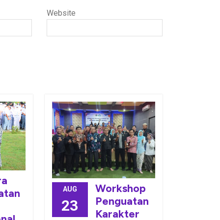
Website
ra
Workshop
AUG
atan
Penguatan
23
Karakter
nal