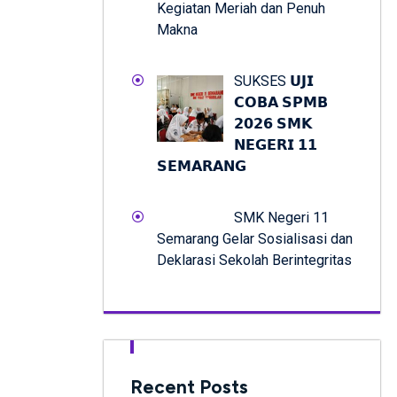
Kegiatan Meriah dan Penuh
Makna
SUKSES 𝗨𝗝𝗜
𝗖𝗢𝗕𝗔 𝗦𝗣𝗠𝗕
𝟮𝟬𝟮𝟲 𝗦𝗠𝗞
𝗡𝗘𝗚𝗘𝗥𝗜 𝟭𝟭
𝗦𝗘𝗠𝗔𝗥𝗔𝗡𝗚
SMK Negeri 11
Semarang Gelar Sosialisasi dan
Deklarasi Sekolah Berintegritas
Recent Posts