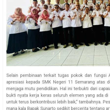
Selain pembinaan terkait tugas pokok dan fungsi
apresiasi kepada SMK Negeri 11 Semarang atas d
menjaga mutu pendidikan. Hal ini terbukti dari capaia
bukti nyata kerja keras seluruh elemen yang ada di 
untuk terus berkontribusi lebih baik,” tambahnya. Pes
mana kala Bapak Sunarto sedikit bercerita tentang arti