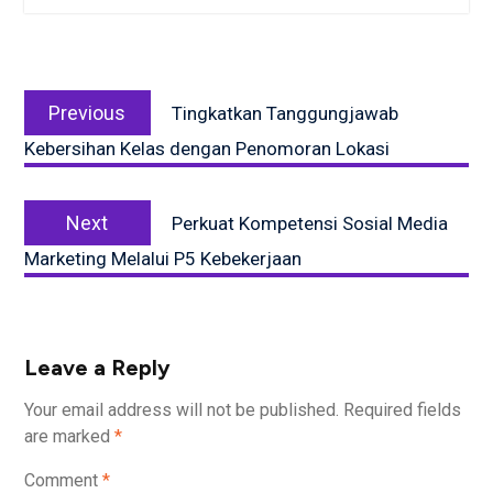
Post
Previous
navigation
Previous
Tingkatkan Tanggungjawab
post:
Kebersihan Kelas dengan Penomoran Lokasi
Next
Next
Perkuat Kompetensi Sosial Media
post:
Marketing Melalui P5 Kebekerjaan
Leave a Reply
Your email address will not be published.
Required fields
are marked
*
Comment
*