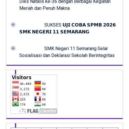
Dies Natalis ke-36 dengan Berbagai Kegiatan
Meriah dan Penuh Makna
SUKSES 𝗨𝗝𝗜 𝗖𝗢𝗕𝗔 𝗦𝗣𝗠𝗕 𝟮𝟬𝟮𝟲
𝗦𝗠𝗞 𝗡𝗘𝗚𝗘𝗥𝗜 𝟭𝟭 𝗦𝗘𝗠𝗔𝗥𝗔𝗡𝗚
SMK Negeri 11 Semarang Gelar
Sosialisasi dan Deklarasi Sekolah Berintegritas