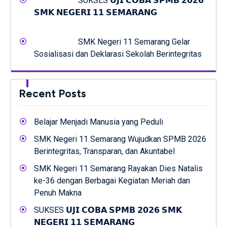
SUKSES 𝗨𝗝𝗜 𝗖𝗢𝗕𝗔 𝗦𝗣𝗠𝗕 𝟮𝟬𝟮𝟲
𝗦𝗠𝗞 𝗡𝗘𝗚𝗘𝗥𝗜 𝟭𝟭 𝗦𝗘𝗠𝗔𝗥𝗔𝗡𝗚
SMK Negeri 11 Semarang Gelar
Sosialisasi dan Deklarasi Sekolah Berintegritas
Recent Posts
Belajar Menjadi Manusia yang Peduli
SMK Negeri 11 Semarang Wujudkan SPMB 2026
Berintegritas, Transparan, dan Akuntabel
SMK Negeri 11 Semarang Rayakan Dies Natalis
ke-36 dengan Berbagai Kegiatan Meriah dan
Penuh Makna
SUKSES 𝗨𝗝𝗜 𝗖𝗢𝗕𝗔 𝗦𝗣𝗠𝗕 𝟮𝟬𝟮𝟲 𝗦𝗠𝗞
𝗡𝗘𝗚𝗘𝗥𝗜 𝟭𝟭 𝗦𝗘𝗠𝗔𝗥𝗔𝗡𝗚