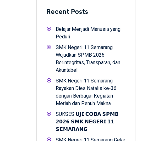
Recent Posts
Belajar Menjadi Manusia yang
Peduli
SMK Negeri 11 Semarang
Wujudkan SPMB 2026
Berintegritas, Transparan, dan
Akuntabel
SMK Negeri 11 Semarang
Rayakan Dies Natalis ke-36
dengan Berbagai Kegiatan
Meriah dan Penuh Makna
SUKSES 𝗨𝗝𝗜 𝗖𝗢𝗕𝗔 𝗦𝗣𝗠𝗕
𝟮𝟬𝟮𝟲 𝗦𝗠𝗞 𝗡𝗘𝗚𝗘𝗥𝗜 𝟭𝟭
𝗦𝗘𝗠𝗔𝗥𝗔𝗡𝗚
SMK Negeri 11 Semarang Gelar