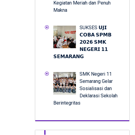
Kegiatan Meriah dan Penuh
Makna
SUKSES 𝗨𝗝𝗜
𝗖𝗢𝗕𝗔 𝗦𝗣𝗠𝗕
𝟮𝟬𝟮𝟲 𝗦𝗠𝗞
𝗡𝗘𝗚𝗘𝗥𝗜 𝟭𝟭
𝗦𝗘𝗠𝗔𝗥𝗔𝗡𝗚
SMK Negeri 11
Semarang Gelar
Sosialisasi dan
Deklarasi Sekolah
Berintegritas