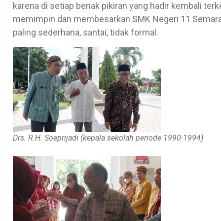
karena di setiap benak pikiran yang hadir kembali t
memimpin dan membesarkan SMK Negeri 11 Semarang,
paling sederhana, santai, tidak formal.
Drs. R.H. Soeprijadi (kepala sekolah periode 1990-1994)