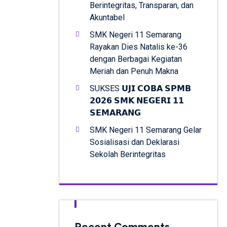
Berintegritas, Transparan, dan
Akuntabel
SMK Negeri 11 Semarang
Rayakan Dies Natalis ke-36
dengan Berbagai Kegiatan
Meriah dan Penuh Makna
SUKSES 𝗨𝗝𝗜 𝗖𝗢𝗕𝗔 𝗦𝗣𝗠𝗕
𝟮𝟬𝟮𝟲 𝗦𝗠𝗞 𝗡𝗘𝗚𝗘𝗥𝗜 𝟭𝟭
𝗦𝗘𝗠𝗔𝗥𝗔𝗡𝗚
SMK Negeri 11 Semarang Gelar
Sosialisasi dan Deklarasi
Sekolah Berintegritas
Recent Comments