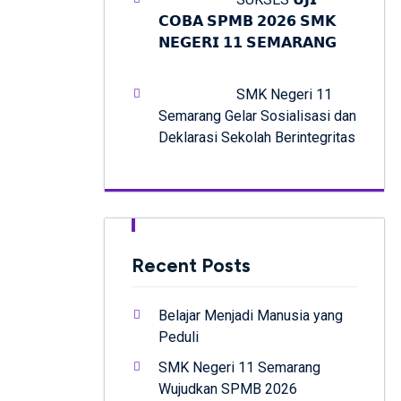
𝗖𝗢𝗕𝗔 𝗦𝗣𝗠𝗕 𝟮𝟬𝟮𝟲 𝗦𝗠𝗞
𝗡𝗘𝗚𝗘𝗥𝗜 𝟭𝟭 𝗦𝗘𝗠𝗔𝗥𝗔𝗡𝗚
SMK Negeri 11
Semarang Gelar Sosialisasi dan
Deklarasi Sekolah Berintegritas
Recent Posts
Belajar Menjadi Manusia yang
Peduli
SMK Negeri 11 Semarang
Wujudkan SPMB 2026