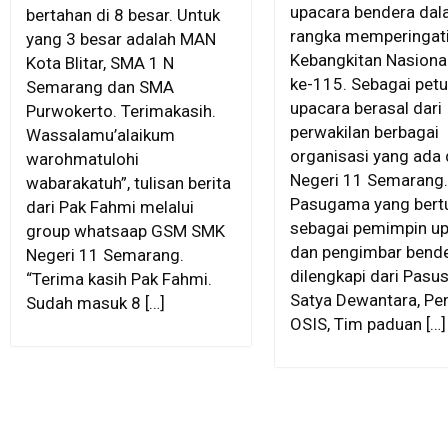
upacara bendera da
bertahan di 8 besar. Untuk
rangka memperingati
yang 3 besar adalah MAN
Kebangkitan Nasiona
Kota Blitar, SMA 1 N
ke-115. Sebagai pet
Semarang dan SMA
upacara berasal dari
Purwokerto. Terimakasih.
perwakilan berbagai
Wassalamu’alaikum
organisasi yang ada
warohmatulohi
Negeri 11 Semarang.
wabarakatuh”, tulisan berita
Pasugama yang bert
dari Pak Fahmi melalui
sebagai pemimpin u
group whatsaap GSM SMK
dan pengimbar bende
Negeri 11 Semarang.
dilengkapi dari Pasu
“Terima kasih Pak Fahmi.
Satya Dewantara, Pe
Sudah masuk 8 […]
OSIS, Tim paduan […]