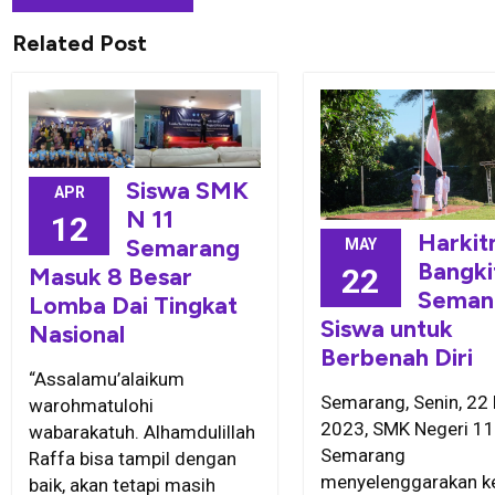
Related Post
Siswa SMK
APR
N 11
12
Harkit
Semarang
MAY
Bangki
Masuk 8 Besar
22
Seman
Lomba Dai Tingkat
Siswa untuk
Nasional
Berbenah Diri
“Assalamu’alaikum
Semarang, Senin, 22
warohmatulohi
2023, SMK Negeri 11
wabarakatuh. Alhamdulillah
Semarang
Raffa bisa tampil dengan
menyelenggarakan k
baik, akan tetapi masih