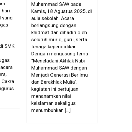
lam
Muhammad SAW pada
 hari
Kamis, 18 Agustus 2025, di
l yang
aula sekolah. Acara
ugas
berlangsung dengan
khidmat dan dihadiri oleh
seluruh murid, guru, serta
 di SMK
tenaga kependidikan.
Dengan mengusung tema
ugas
“Meneladani Akhlak Nabi
pacara
Muhammad SAW dengan
ra,
Menjadi Generasi Berilmu
s Cakra
dan Berakhlak Mulia”,
ngurus
kegiatan ini bertujuan
menanamkan nilai
keislaman sekaligus
menumbuhkan […]