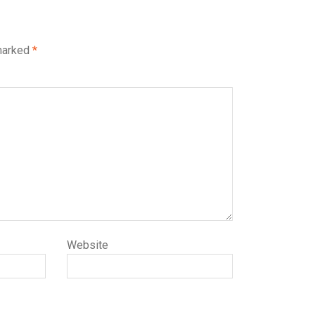
 marked
*
Website