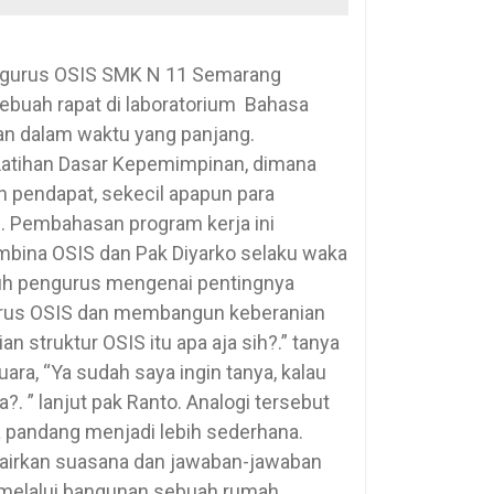
pengurus OSIS SMK N 11 Semarang
buah rapat di laboratorium Bahasa
n dalam waktu yang panjang.
 Latihan Dasar Kepemimpinan, dimana
 pendapat, sekecil apapun para
. Pembahasan program kerja ini
mbina OSIS dan Pak Diyarko selaku waka
ruh pengurus mengenai pentingnya
urus OSIS dan membangun keberanian
an struktur OSIS itu apa aja sih?.” tanya
ara, “Ya sudah saya ingin tanya, kalau
. ” lanjut pak Ranto. Analogi tersebut
pandang menjadi lebih sederhana.
cairkan suasana dan jawaban-jawaban
melalui bangunan sebuah rumah.