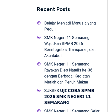
Recent Posts
Belajar Menjadi Manusia yang
Peduli
SMK Negeri 11 Semarang
Wujudkan SPMB 2026
Berintegritas, Transparan, dan
Akuntabel
SMK Negeri 11 Semarang
Rayakan Dies Natalis ke-36
dengan Berbagai Kegiatan
Meriah dan Penuh Makna
SUKSES 𝗨𝗝𝗜 𝗖𝗢𝗕𝗔 𝗦𝗣𝗠𝗕
𝟮𝟬𝟮𝟲 𝗦𝗠𝗞 𝗡𝗘𝗚𝗘𝗥𝗜 𝟭𝟭
𝗦𝗘𝗠𝗔𝗥𝗔𝗡𝗚
SMK Negeri 11 Semarang Gelar