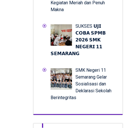
Kegiatan Meriah dan Penuh
Makna
SUKSES 𝗨𝗝𝗜
𝗖𝗢𝗕𝗔 𝗦𝗣𝗠𝗕
𝟮𝟬𝟮𝟲 𝗦𝗠𝗞
𝗡𝗘𝗚𝗘𝗥𝗜 𝟭𝟭
𝗦𝗘𝗠𝗔𝗥𝗔𝗡𝗚
SMK Negeri 11
Semarang Gelar
Sosialisasi dan
Deklarasi Sekolah
Berintegritas