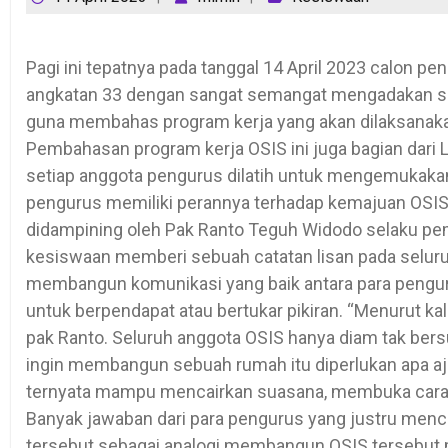
Pagi ini tepatnya pada tanggal 14 April 2023 calon 
angkatan 33 dengan sangat semangat mengadakan se
guna membahas program kerja yang akan dilaksanaka
Pembahasan program kerja OSIS ini juga bagian dari
setiap anggota pengurus dilatih untuk mengemukakan
pengurus memiliki perannya terhadap kemajuan OSIS
didampining oleh Pak Ranto Teguh Widodo selaku pe
kesiswaan memberi sebuah catatan lisan pada selu
membangun komunikasi yang baik antara para peng
untuk berpendapat atau bertukar pikiran. “Menurut kali
pak Ranto. Seluruh anggota OSIS hanya diam tak bersu
ingin membangun sebuah rumah itu diperlukan apa aja?
ternyata mampu mencairkan suasana, membuka cara 
Banyak jawaban dari para pengurus yang justru men
tersebut sebagai analogi membangun OSIS tersebut 