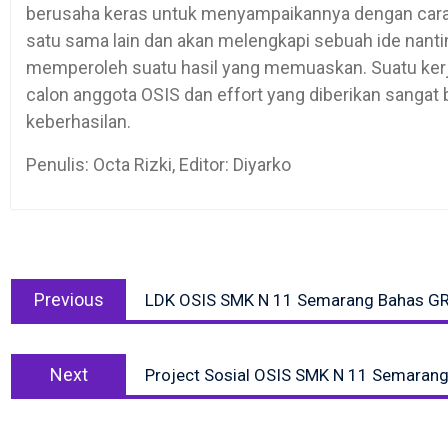
berusaha keras untuk menyampaikannya dengan cara i
satu sama lain dan akan melengkapi sebuah ide nant
memperoleh suatu hasil yang memuaskan. Suatu kerj
calon anggota OSIS dan effort yang diberikan sanga
keberhasilan.
Penulis: Octa Rizki, Editor: Diyarko
Post
Previous
navigation
Previous
LDK OSIS SMK N 11 Semarang Bahas G
post:
Next
Next
Project Sosial OSIS SMK N 11 Semaran
post: