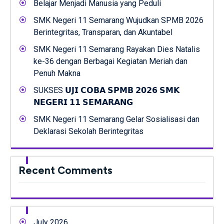
Belajar Menjadi Manusia yang Peduli
SMK Negeri 11 Semarang Wujudkan SPMB 2026
Berintegritas, Transparan, dan Akuntabel
SMK Negeri 11 Semarang Rayakan Dies Natalis
ke-36 dengan Berbagai Kegiatan Meriah dan
Penuh Makna
SUKSES 𝗨𝗝𝗜 𝗖𝗢𝗕𝗔 𝗦𝗣𝗠𝗕 𝟮𝟬𝟮𝟲 𝗦𝗠𝗞
𝗡𝗘𝗚𝗘𝗥𝗜 𝟭𝟭 𝗦𝗘𝗠𝗔𝗥𝗔𝗡𝗚
SMK Negeri 11 Semarang Gelar Sosialisasi dan
Deklarasi Sekolah Berintegritas
Recent Comments
July 2026