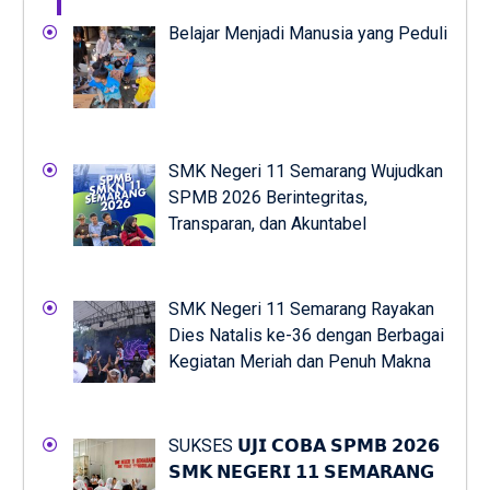
Belajar Menjadi Manusia yang Peduli
SMK Negeri 11 Semarang Wujudkan
SPMB 2026 Berintegritas,
Transparan, dan Akuntabel
SMK Negeri 11 Semarang Rayakan
Dies Natalis ke-36 dengan Berbagai
Kegiatan Meriah dan Penuh Makna
SUKSES 𝗨𝗝𝗜 𝗖𝗢𝗕𝗔 𝗦𝗣𝗠𝗕 𝟮𝟬𝟮𝟲
𝗦𝗠𝗞 𝗡𝗘𝗚𝗘𝗥𝗜 𝟭𝟭 𝗦𝗘𝗠𝗔𝗥𝗔𝗡𝗚