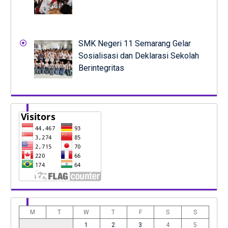
SMK Negeri 11 Semarang Gelar
Sosialisasi dan Deklarasi Sekolah
Berintegritas
M
T
W
T
F
S
S
1
2
3
4
5