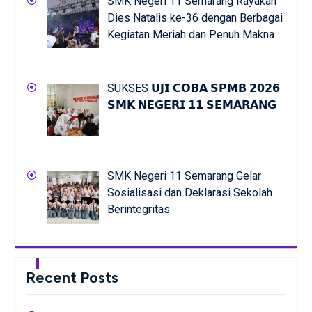
SMK Negeri 11 Semarang Rayakan
Dies Natalis ke-36 dengan Berbagai
Kegiatan Meriah dan Penuh Makna
SUKSES 𝗨𝗝𝗜 𝗖𝗢𝗕𝗔 𝗦𝗣𝗠𝗕 𝟮𝟬𝟮𝟲
𝗦𝗠𝗞 𝗡𝗘𝗚𝗘𝗥𝗜 𝟭𝟭 𝗦𝗘𝗠𝗔𝗥𝗔𝗡𝗚
SMK Negeri 11 Semarang Gelar
Sosialisasi dan Deklarasi Sekolah
Berintegritas
Recent Posts