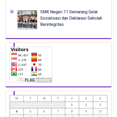
SMK Negeri 11 Semarang Gelar
Sosialisasi dan Deklarasi Sekolah
Berintegritas
M
T
W
T
F
S
S
1
2
3
4
5
6
7
8
9
10