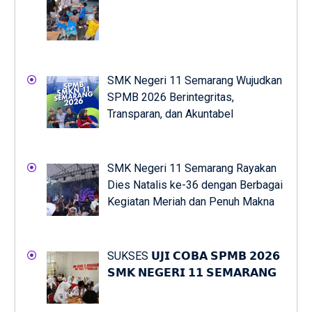
SMK Negeri 11 Semarang Wujudkan
SPMB 2026 Berintegritas,
Transparan, dan Akuntabel
SMK Negeri 11 Semarang Rayakan
Dies Natalis ke-36 dengan Berbagai
Kegiatan Meriah dan Penuh Makna
SUKSES 𝗨𝗝𝗜 𝗖𝗢𝗕𝗔 𝗦𝗣𝗠𝗕 𝟮𝟬𝟮𝟲
𝗦𝗠𝗞 𝗡𝗘𝗚𝗘𝗥𝗜 𝟭𝟭 𝗦𝗘𝗠𝗔𝗥𝗔𝗡𝗚