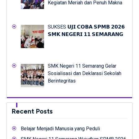
Kegiatan Meriah dan Penuh Makna
SUKSES 𝗨𝗝𝗜 𝗖𝗢𝗕𝗔 𝗦𝗣𝗠𝗕 𝟮𝟬𝟮𝟲
𝗦𝗠𝗞 𝗡𝗘𝗚𝗘𝗥𝗜 𝟭𝟭 𝗦𝗘𝗠𝗔𝗥𝗔𝗡𝗚
SMK Negeri 11 Semarang Gelar
Sosialisasi dan Deklarasi Sekolah
Berintegritas
Recent Posts
Belajar Menjadi Manusia yang Peduli