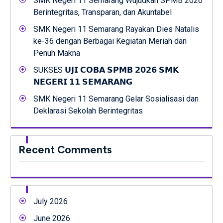
SMK Negeri 11 Semarang Wujudkan SPMB 2026
Berintegritas, Transparan, dan Akuntabel
SMK Negeri 11 Semarang Rayakan Dies Natalis
ke-36 dengan Berbagai Kegiatan Meriah dan
Penuh Makna
SUKSES 𝗨𝗝𝗜 𝗖𝗢𝗕𝗔 𝗦𝗣𝗠𝗕 𝟮𝟬𝟮𝟲 𝗦𝗠𝗞
𝗡𝗘𝗚𝗘𝗥𝗜 𝟭𝟭 𝗦𝗘𝗠𝗔𝗥𝗔𝗡𝗚
SMK Negeri 11 Semarang Gelar Sosialisasi dan
Deklarasi Sekolah Berintegritas
Recent Comments
July 2026
June 2026