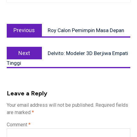
Post
Previous
navigation
Previous
Roy Calon Pemimpin Masa Depan
post:
Next
Next
Delvito: Modeler 3D Berjiwa Empati
post:
Tinggi
Leave a Reply
Your email address will not be published.
Required fields
are marked
*
Comment
*