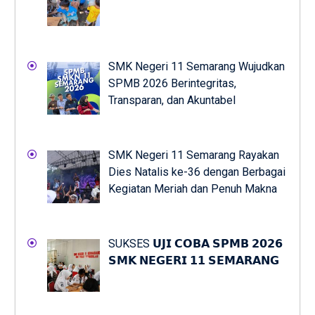
SMK Negeri 11 Semarang Wujudkan
SPMB 2026 Berintegritas,
Transparan, dan Akuntabel
SMK Negeri 11 Semarang Rayakan
Dies Natalis ke-36 dengan Berbagai
Kegiatan Meriah dan Penuh Makna
SUKSES 𝗨𝗝𝗜 𝗖𝗢𝗕𝗔 𝗦𝗣𝗠𝗕 𝟮𝟬𝟮𝟲
𝗦𝗠𝗞 𝗡𝗘𝗚𝗘𝗥𝗜 𝟭𝟭 𝗦𝗘𝗠𝗔𝗥𝗔𝗡𝗚