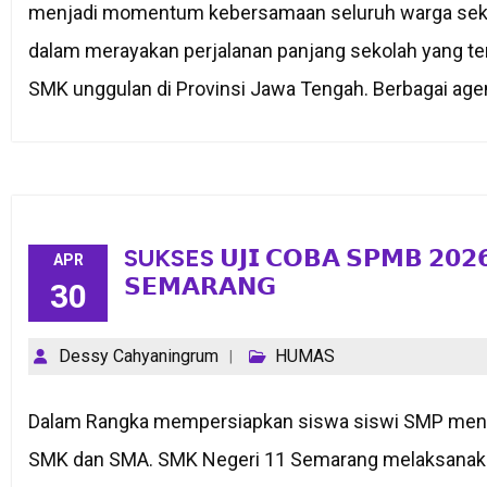
menjadi momentum kebersamaan seluruh warga seko
dalam merayakan perjalanan panjang sekolah yang t
SMK unggulan di Provinsi Jawa Tengah. Berbagai agen
SUKSES 𝗨𝗝𝗜 𝗖𝗢𝗕𝗔 𝗦𝗣𝗠𝗕 𝟮𝟬𝟮𝟲
APR
𝗦𝗘𝗠𝗔𝗥𝗔𝗡𝗚
30
Dessy Cahyaningrum
HUMAS
Dalam Rangka mempersiapkan siswa siswi SMP mengh
SMK dan SMA. SMK Negeri 11 Semarang melaksanaka