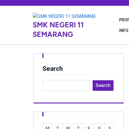
Skip
to
content
PROF
SMK NEGERI 11
INFO
SEMARANG
Search
Search
M
T
W
T
F
S
S