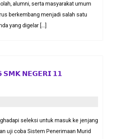
lah, alumni, serta masyarakat umum
erus berkembang menjadi salah satu
da yang digelar […]
 𝗦𝗠𝗞 𝗡𝗘𝗚𝗘𝗥𝗜 𝟭𝟭
adapi seleksi untuk masuk ke jenjang
n uji coba Sistem Penerimaan Murid