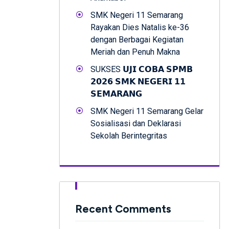
SMK Negeri 11 Semarang
Rayakan Dies Natalis ke-36
dengan Berbagai Kegiatan
Meriah dan Penuh Makna
SUKSES 𝗨𝗝𝗜 𝗖𝗢𝗕𝗔 𝗦𝗣𝗠𝗕
𝟮𝟬𝟮𝟲 𝗦𝗠𝗞 𝗡𝗘𝗚𝗘𝗥𝗜 𝟭𝟭
𝗦𝗘𝗠𝗔𝗥𝗔𝗡𝗚
SMK Negeri 11 Semarang Gelar
Sosialisasi dan Deklarasi
Sekolah Berintegritas
Recent Comments